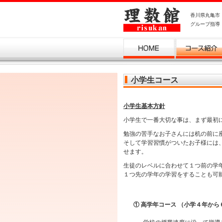
香川県丸亀市
グループ指導
塾の流れ
塾概要
学習ブログ
アクセス
Ｑ＆
小学生コース
小学生基本方針
小学生で一番大切な事は、まず最初
勉強の苦手なお子さんには机の前に
そして学習習慣がついたお子様には
せます。
生徒のレベルに合わせて１つ前の学
１つ先の学年の学習をすることも可
① 高学年コース （小学４年か