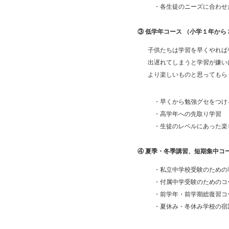
・各生徒のニーズに合わせ
③ 低学年コース （小学１年か
子供たちは学習を早くやれば
出遅れてしまうと学習が嫌い
より楽しいものと思ってもら
・早くから勉強グセをつけ
・高学年への先取り学習
・生徒のレベルにあった楽
④ 夏季・冬季講習、短期集中コ
・私立中学校受験のための準
・付属中学受験のためのコー
・前学年・前学期総復習コー
・夏休み・冬休み学校の宿題