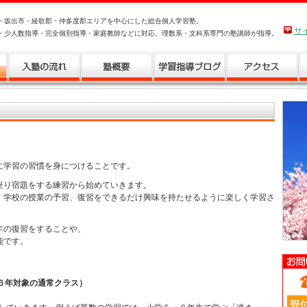
・坂出市・綾歌郡・仲多度郡エリアを中心にした総合個人学習塾。
サ
・少人数指導・完全個別指導・家庭教師などに対応。理数系・文科系専門の塾講師が指導。
Ａ
お問い合わせ
に学習の習慣を身につけることです。
座り宿題をする練習から始めていきます。
、学校の授業の予習、復習をできるだけ興味を持たせるように楽しく学習さ
年の復習をすることや、
能です。
ら６年対象の通常クラス）