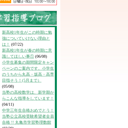
新高校1年生がこの時期に勉
強についていけない理由と
は！
(07/22)
新高校1年生が春の時期に意
識してほしい事①
(06/08)
小学生募集の期間限定キャン
ペーンのご案内です。小学生
のうちから丸高・坂高・高専
目指そう！(5月まで）
(05/08)
当塾の高校数学は、新学期か
らこんな指導をしています！
(04/11)
中学三年生合格おめでとう！
当塾公立高校受験希望者全員
合格 !! 丸亀市学習塾理数館