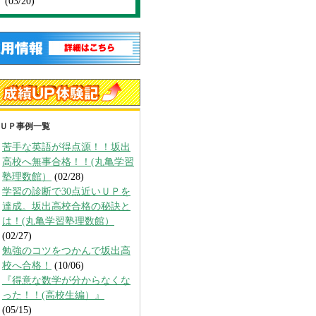
(03/20)
ＵＰ事例一覧
苦手な英語が得点源！！坂出
高校へ無事合格！！(丸亀学習
塾理数館）
(02/28)
学習の診断で30点近いＵＰを
達成。坂出高校合格の秘訣と
は！(丸亀学習塾理数館）
(02/27)
勉強のコツをつかんで坂出高
校へ合格！
(10/06)
『得意な数学が分からなくな
った！！(高校生編）』
(05/15)