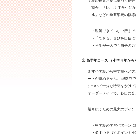
学校の授業速度に沿って指導
「割合」「比」は 中学生に
「比」などの重要単元の指導
・理解できていない所まで
・「できる」喜びを自信に
・学生が一人でも自分の力
② 高学年コース （小学４年か
まず小学校から中学校へと大
ートが望めません。 理数館
について十分な時間をかけて
オーダーメイドで、各自に合
勝ち抜くための最大のポイン
・中学校の学習パターンに
・必ずつまづくポイントを