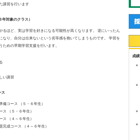
た講習を行います
ら３年対象のクラス）
やるほど、実は学習を好きになる可能性が高くなります。 逆にいったん
になり、自分は出来ないという劣等感を抱いてしまうものです。 学習を
うための早期学習支援を行います。
成績
る
しい講習
ース
備コース （５・６年生）
ス （５・６年生）
ス （４～６年生）
完成コース （４～６年生）