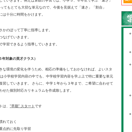
していきます。例えば算数の学習では、小学５、６年生で学ぶ「速さ」
なってもとても大切な単元なので、今後を見据えて「速さ」「割合」
には十分に時間をかけます。
さかのぼって丁寧に指導します。
つなげていきます。
で学習できるよう指導していきます。
ら６年対象の英才クラス）
きな環境の変化を伴うため、相応の準備をしておかなければ、よいスタ
では小学校学習内容の中でも、中学校学習内容を学ぶ上で特に重要な単元
復習していきます。 さらに、中学１年から３年まで、ご希望に合わせて
わせた個別対応カリキュラムを作成致します。
トは、
"早期" スタート
です
慣れておく
重点的に先取り学習