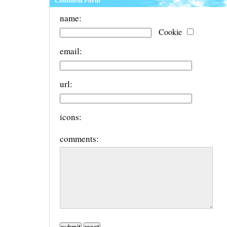
Comment Form
name:
Cookie
email:
url:
icons:
comments: