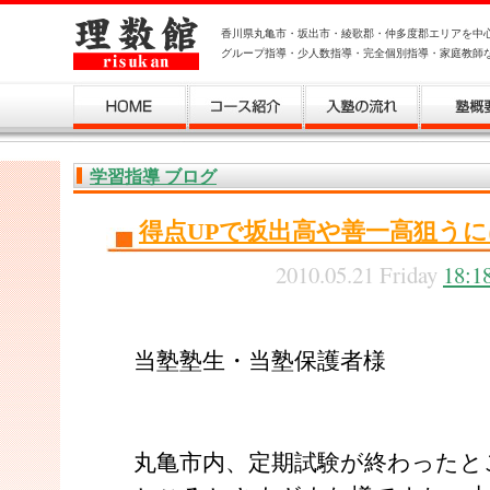
香川県丸亀市・坂出市・綾歌郡・仲多度郡エリアを中
グループ指導・少人数指導・完全個別指導・家庭教師
学習指導 ブログ
得点UPで坂出高や善一高狙う
2010.05.21 Friday
18:1
当塾塾生・当塾保護者様
丸亀市内、定期試験が終わったと