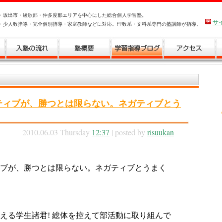
・坂出市・綾歌郡・仲多度郡エリアを中心にした総合個人学習塾。
サ
・少人数指導・完全個別指導・家庭教師などに対応。理数系・文科系専門の塾講師が指導。
ティブが、勝つとは限らない。ネガティブとう
2010.06.03 Thursday
12:37
| posted by
risuukan
ブが、勝つとは限らない。ネガティブとうまく
える学生諸君! 総体を控えて部活動に取り組んで