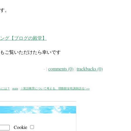
す。
もご覧いただけたら幸いです
- |
comments (0)
|
trackbacks (0)
うには？
|
main
|
☆英語教育について考える。理数館女性講師語る! >>
Cookie