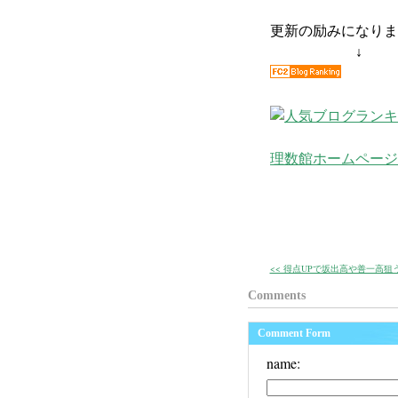
更新の励みになりま
↓
理数館ホームページ
<< 得点UPで坂出高や善一高狙
Comments
Comment Form
name: