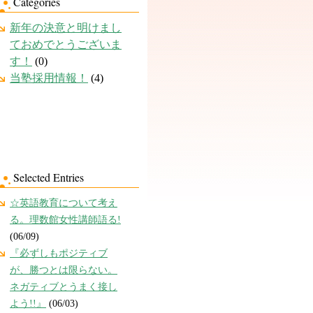
Categories
新年の決意と明けまし
ておめでとうございま
す！
(0)
当塾採用情報！
(4)
Selected Entries
☆英語教育について考え
る。理数館女性講師語る!
(06/09)
『必ずしもポジティブ
が、勝つとは限らない。
ネガティブとうまく接し
よう!!』
(06/03)