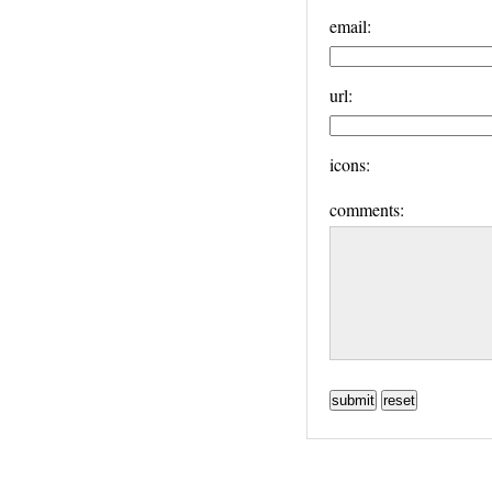
email:
url:
icons:
comments: