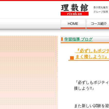
香川県丸亀市
グループ指導
お問い合わせ
学習指導 ブログ
『必ずしもポジ
まく接しよう!!』
『必ずしもポジティ
接しよう!!』
また新しい試験を迎