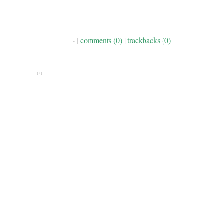
- |
comments (0)
|
trackbacks (0)
1/1