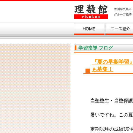
香川県丸亀市
グループ指導
お問い合わせ
学習指導 ブログ
『夏の早期学習
も募集！
当塾塾生・当塾保護
暑いですね。この夏
定期試験の成績UP