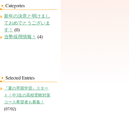
Categories
新年の決意と明けまし
ておめでとうございま
す！
(0)
当塾採用情報！
(4)
Selected Entries
『夏の早期学習』スター
ト！中3生の高校受験対策
コース希望者も募集！
(07/02)