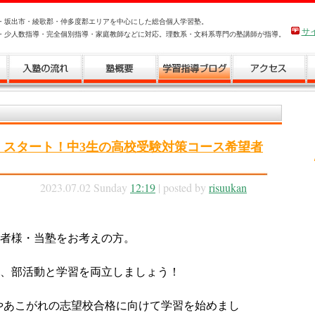
・坂出市・綾歌郡・仲多度郡エリアを中心にした総合個人学習塾。
サ
・少人数指導・完全個別指導・家庭教師などに対応。理数系・文科系専門の塾講師が指導。
』スタート！中3生の高校受験対策コース希望者
2023.07.02 Sunday
12:19
| posted by
risuukan
者様・当塾をお考えの方。
、部活動と学習を両立しましょう！
やあこがれの志望校合格に向けて学習を始めまし