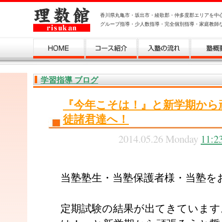
香川県丸亀市・坂出市・綾歌郡・仲多度郡エリアを中
グループ指導・少人数指導・完全個別指導・家庭教師
学習指導 ブログ
『今年こそは！』と新学期から
徒諸君達へ！
2014.05.26 Monday
11:2
当塾塾生・当塾保護者様・当塾を
定期試験の結果が出てきています