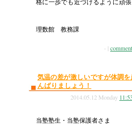
格に一歩でも近づけるように頑張
理数館 教務課
- |
comment
気温の差が激しいですが体調を
んばりましょう！
2014.05.12 Monday
11:5
当塾塾生・当塾保護者さま