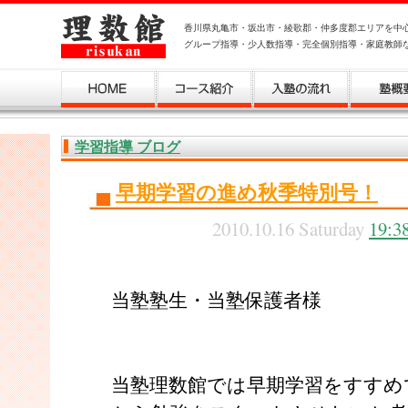
香川県丸亀市・坂出市・綾歌郡・仲多度郡エリアを中
グループ指導・少人数指導・完全個別指導・家庭教師
学習指導 ブログ
早期学習の進め秋季特別号！
2010.10.16 Saturday
19:3
当塾塾生・当塾保護者様
当塾理数館では早期学習をすすめ