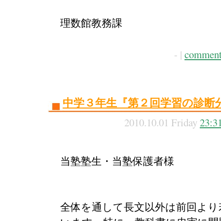
理数館教務課
- |
comment
中学３年生『第２回学習の診断
2010.10.01 Friday
23:3
当塾塾生・当塾保護者様
全体を通して長文以外は前回より