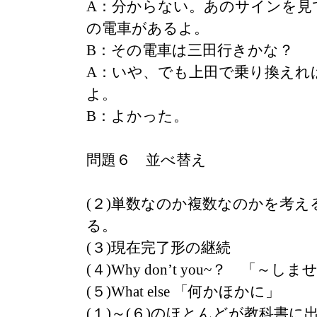
A：分からない。あのサインを見
の電車があるよ。
B：その電車は三田行きかな？
A：いや、でも上田で乗り換えれ
よ。
B：よかった。
問題６ 並べ替え
(２)単数なのか複数なのかを考
る。
(３)現在完了形の継続
(４)Why don’t you~？ 「～し
(５)What else 「何かほかに」
(１)～(６)のほとんどが教科書