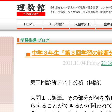
香川県丸亀市・坂出市・綾歌郡・仲多度郡エリアを中
グループ指導・少人数指導・完全個別指導・家庭教師
学習指導 ブログ
中学３年生『第３回学習の診断
2011.11.04 Friday
21:1
第三回診断テスト分析（国語）
大問１…随筆。その部分が何を指
らえることができるかが問われ