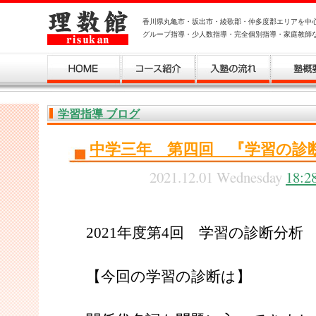
香川県丸亀市・坂出市・綾歌郡・仲多度郡エリアを中
グループ指導・少人数指導・完全個別指導・家庭教師
学習指導 ブログ
中学三年 第四回 『学習の診
2021.12.01 Wednesday
18:2
2021年度第4回 学習の診断分析
【今回の学習の診断は】