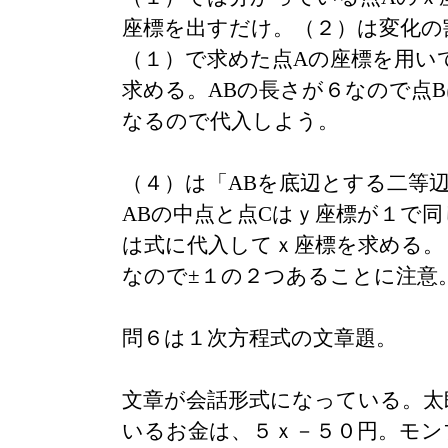
座標を出すだけ。（２）は変化の
（１）で求めた点Aの座標を用い
求める。ABの長さが６なので点
なるので代入しよう。
（４）は「ABを底辺とする二等
ABの中点と点Cはｙ座標が１で
は式に代入してｘ座標を求める。
なので±１の２つあることに注意
問６は１次方程式の文章題。
文章が会話形式になっている。太
いるお金は、５ｘ－５０円。モン