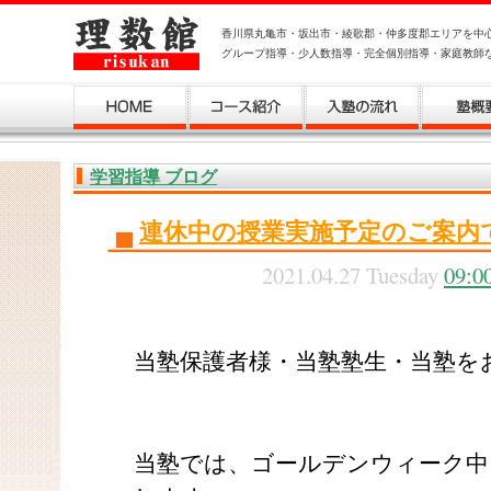
香川県丸亀市・坂出市・綾歌郡・仲多度郡エリアを中
グループ指導・少人数指導・完全個別指導・家庭教師
学習指導 ブログ
連休中の授業実施予定のご案内
2021.04.27 Tuesday
09:0
当塾保護者様・当塾塾生・当塾を
当塾では、ゴールデンウィーク中