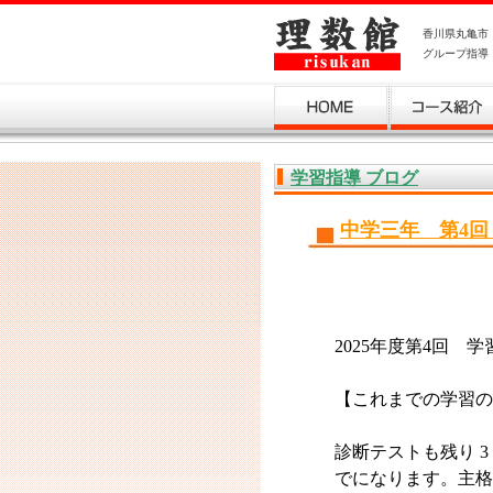
香川県丸亀市
グループ指導
お問い合わせ
学習指導 ブログ
中学三年 第4
2025年度第4回 
【これまでの学習の
診断テストも残り 
でになります。主格