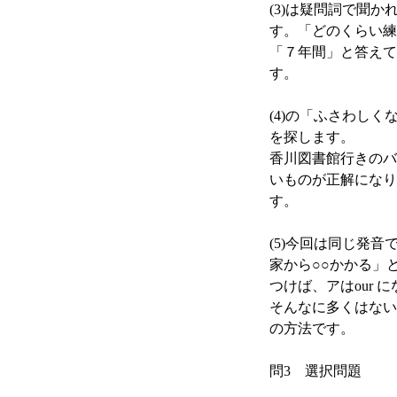
(3)は疑問詞で聞
す。「どのくらい練
「７年間」と答えて
す。
(4)の「ふさわし
を探します。
香川図書館行きのバ
いものが正解になり
す。
(5)今回は同じ発
家から○○かかる」と
つけば、アはour
そんなに多くはない
の方法です。
問3 選択問題