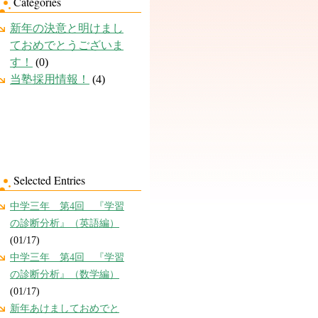
Categories
新年の決意と明けまし
ておめでとうございま
す！
(0)
当塾採用情報！
(4)
Selected Entries
中学三年 第4回 『学習
の診断分析』（英語編）
(01/17)
中学三年 第4回 『学習
の診断分析』（数学編）
(01/17)
新年あけましておめでと