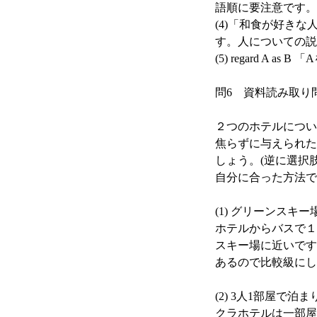
語順に要注意です。
(4)「和食が好きな人
す。人についての説
(5) regard A
問6 資料読み取り
２つのホテルについ
焦らずに与えられた
しょう。(逆に選択
自分に合った方法で
(1) グリーンス
ホテルからバスで１
スキー場に近いです。「
あるので比較級にし
(2) 3人1部屋で
クラホテルは一部屋