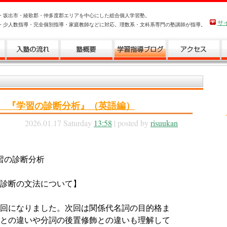
・坂出市・綾歌郡・仲多度郡エリアを中心にした総合個人学習塾。
サ
・少人数指導・完全個別指導・家庭教師などに対応。理数系・文科系専門の塾講師が指導。
回 『学習の診断分析』（英語編）
2026.01.17 Saturday
13:58
| posted by
risuukan
学習の診断分析
診断の文法について】
3 回になりました。次回は関係代名詞の目的格ま
との違いや分詞の後置修飾との違いも理解して