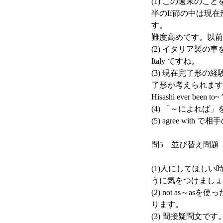
(1) この週末の
半のIf節の中は現在
す。
難度高めです。以前
(2) イタリア製の
Italy ですね。
(3) 現在完了形の
了形が考えられます。
Hisashi ever be
(4) 「～によれば」をa
(5) agree wi
問5 並び替え問題
(1)人にしてほしい時
うに気をつけましょ
(2) not as～
ります。
(3) 間接疑問文