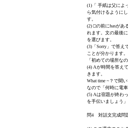
(1)「 手紙は父に
ら気付けるようにして
す。
(2) □の前にhasがあるの
れます。文の最後に f
を選びます。
(3)「Sorry」
ことが分かります。
「初めての場所なの
(4) Aが時間を
きます。
What time 
なので「何時に電車
(5) Aは宿題が
を手伝いましょう」
問4 対話文完成問