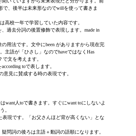
ことを聞いていますから未来表現だと分かります。前
形で、後半は未来形なのでwillを使って書きま
は高校一年で学習していた内容です。
車を、過去分詞の後置修飾で表現します。made in
経験の用法です。文中にbeen がありますから現在完
主語が「ひさし」なのでhaveではなくHas
en to~？で文を考えます。
ccording toで表します。
th で相手の意見に賛成する時の表現です。
はwant人toで書きます。すぐにwant toにしないよ
う。
asを使った表現です。「お父さんほど背が高くない」とな
です。疑問詞の後ろは主語＋動詞の語順になります。