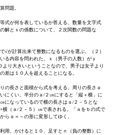
算問題。
等式が何を表しているか答える、数量を文字式
の解とｘの係数について、２次関数の問題な
で√が計算出来て整数になるものを選ぶ。（２）
いる内容を問われた。ｘ（男子の人数）がｙ
０より大きいということなので、男子は女子より
の差は１０人を超えることになる。
りの長さと面積から式を考える。周りの長さａ
いにくい。半分のａ/２㎝にすると「縦＋横」に
㎝になっているので横の長さはａ/２－５とな
×横（ａ/２－５）㎝で表される。「ａをｂの式で
からａ＝～の形に変形してゆく。
利用。かけると１０、足すとｎ（負の整数）に