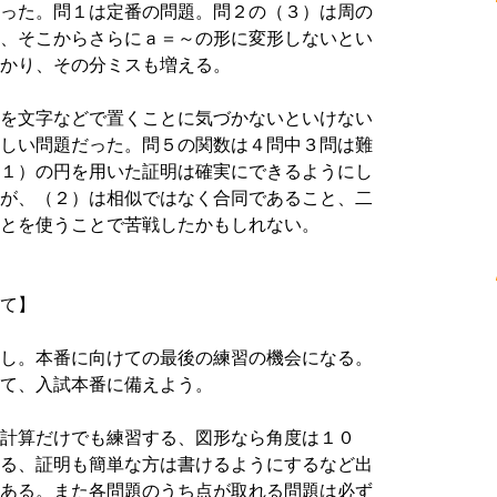
った。問１は定番の問題。問２の（３）は周の
、そこからさらにａ＝～の形に変形しないとい
かり、その分ミスも増える。
を文字などで置くことに気づかないといけない
しい問題だった。問５の関数は４問中３問は難
１）の円を用いた証明は確実にできるようにし
が、（２）は相似ではなく合同であること、二
とを使うことで苦戦したかもしれない。
て】
し。本番に向けての最後の練習の機会になる。
て、入試本番に備えよう。
計算だけでも練習する、図形なら角度は１０
る、証明も簡単な方は書けるようにするなど出
ある。また各問題のうち点が取れる問題は必ず