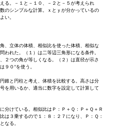
える。－１と－１０、－２と－５が考えられ
数のシンプルな計算。ｘとｙが分かっているの
よい。
角、立体の体積、相似比を使った体積、相似な
問われた。（１）は二等辺三角形になる条件。
、２つの角が等しくなる。（２）は直径が示さ
は９０°を使う。
円錐と円柱と考え、体積を比較する。高さは分
号を用いるか、適当に数字を設定して計算して
に分けている。相似比はＰ：Ｐ＋Ｑ：Ｐ＋Ｑ＋Ｒ
比は３乗するので１：８：２７になり、Ｐ：Ｑ：
となる。