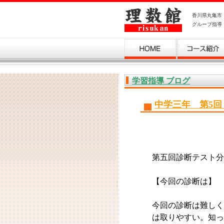
香川県丸亀市
グループ指導
お問い合わせ
学習指導 ブログ
中学三年 第5
第五回診断テスト分
【今回の診断は】
今回の診断は難しく
は取りやすい。知っ