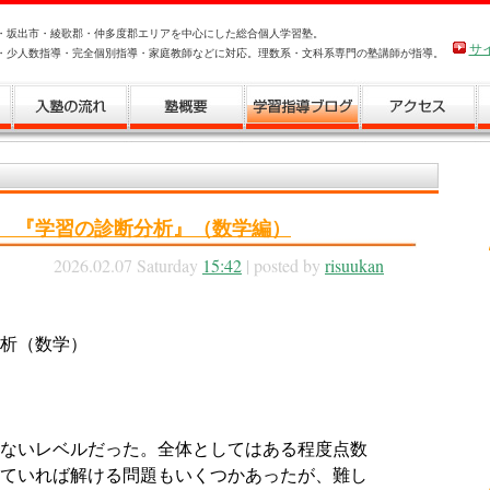
・坂出市・綾歌郡・仲多度郡エリアを中心にした総合個人学習塾。
サ
・少人数指導・完全個別指導・家庭教師などに対応。理数系・文科系専門の塾講師が指導。
回 『学習の診断分析』（数学編）
2026.02.07 Saturday
15:42
| posted by
risuukan
析（数学）
ないレベルだった。全体としてはある程度点数
ていれば解ける問題もいくつかあったが、難し