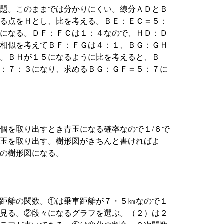
題。このままでは分かりにくい。線分ＡＤとＢ
る点をＨとし、比を考える。ＢＥ：ＥＣ＝５：
になる。ＤＦ：ＦＣは１：４なので、ＨＤ：Ｄ
相似を考えてＢＦ：ＦＧは４：１、ＢＧ：ＧＨ
。ＢＨが１５になるように比を考えると、Ｂ
：７：３になり、求めるＢＧ：ＧＦ＝５：７に
個を取り出すとき青玉になる確率なので１/６で
玉を取り出す。樹形図がきちんと書ければよ
の樹形図になる。
距離の関数。①は乗車距離が７・５㎞なので１
見る。②段々になるグラフを選ぶ。（２）は２