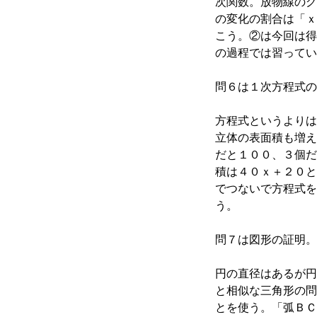
次関数。放物線のグ
の変化の割合は「ｘ
こう。②は今回は得
の過程では習ってい
問６は１次方程式の
方程式というよりは
立体の表面積も増え
だと１００、３個だ
積は４０ｘ＋２０と
でつないで方程式を
う。
問７は図形の証明。
円の直径はあるが円
と相似な三角形の問
とを使う。「弧ＢＣ