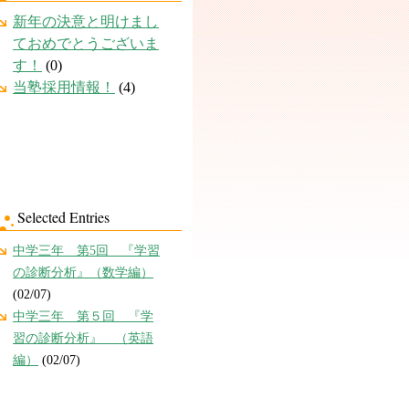
新年の決意と明けまし
ておめでとうございま
す！
(0)
当塾採用情報！
(4)
Selected Entries
中学三年 第5回 『学習
の診断分析』（数学編）
(02/07)
中学三年 第５回 『学
習の診断分析』 （英語
編）
(02/07)