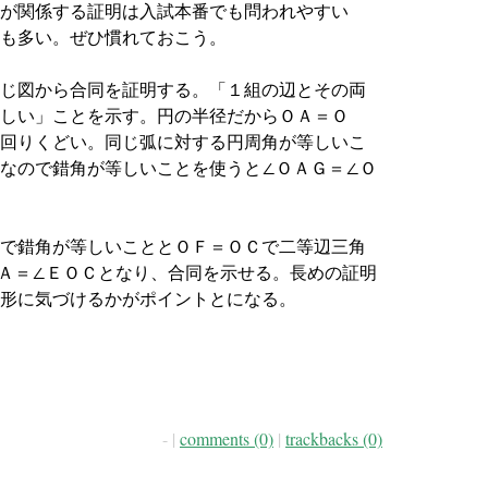
が関係する証明は入試本番でも問われやすい
も多い。ぜひ慣れておこう。
じ図から合同を証明する。「１組の辺とその両
しい」ことを示す。円の半径だからＯＡ＝Ｏ
回りくどい。同じ弧に対する円周角が等しいこ
なので錯角が等しいことを使うと∠ＯＡＧ＝∠Ｏ
で錯角が等しいこととＯＦ＝ＯＣで二等辺三角
Ａ＝∠ＥＯＣとなり、合同を示せる。長めの証明
形に気づけるかがポイントとになる。
- |
comments (0)
|
trackbacks (0)