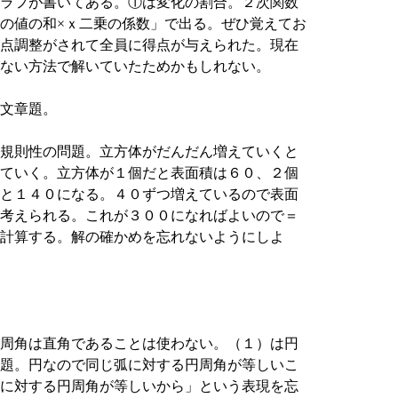
ラフが書いてある。①は変化の割合。２次関数
の値の和×ｘ二乗の係数」で出る。ぜひ覚えてお
点調整がされて全員に得点が与えられた。現在
ない方法で解いていたためかもしれない。
文章題。
規則性の問題。立方体がだんだん増えていくと
ていく。立方体が１個だと表面積は６０、２個
と１４０になる。４０ずつ増えているので表面
考えられる。これが３００になればよいので＝
計算する。解の確かめを忘れないようにしよ
周角は直角であることは使わない。（１）は円
題。円なので同じ弧に対する円周角が等しいこ
に対する円周角が等しいから」という表現を忘